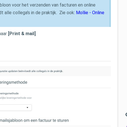
abloon voor het verzenden van facturen en online
 alle collega's in de praktijk. Zie ook:
Mollie - Online
naar
[Print & mail]
.