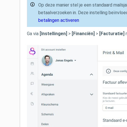
Op deze manier stel je een standaard mailsj
betaalverzoeken in. Deze instelling beïnvloedt
betalingen activeren
Ga via
[
Instellingen]
>
[Financiën]
>
[Facturatie]